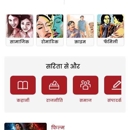
सामाजिक
रोमांटिक
क्राइम
फॅमिली
सरिता से और
कहानी
राजनीति
समाज
संपादकीय
फिल्म