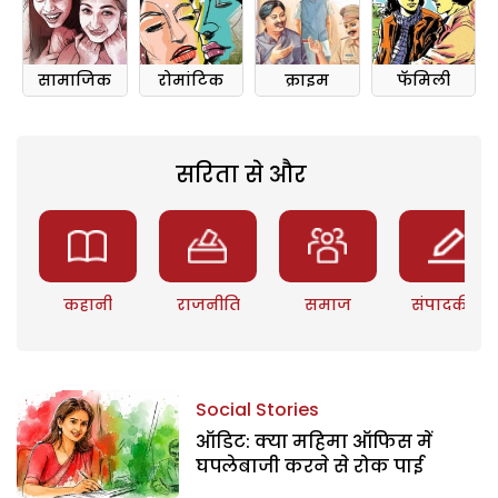
सामाजिक
रोमांटिक
क्राइम
फॅमिली
सरिता से और
कहानी
राजनीति
समाज
संपादकीय
Social Stories
ऑडिट: क्या महिमा ऑफिस में
घपलेबाजी करने से रोक पाई