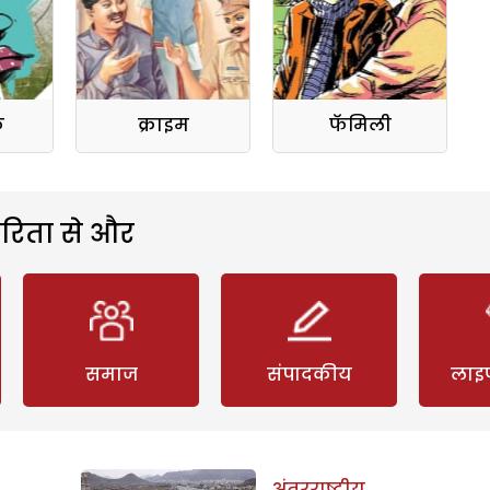
क
क्राइम
फॅमिली
रिता से और
समाज
संपादकीय
लाइ
अंतरराष्ट्रीय