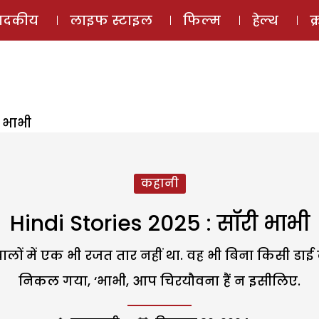
ई-मैगज़ीन
ऑडियो 
पादकीय
लाइफ स्टाइल
फिल्म
हेल्थ
क
ी भाभी
कहानी
Hindi Stories 2025 : सॉरी भाभी
ालों में एक भी रजत तार नहीं था. वह भी बिना किसी डाई के
निकल गया, ‘भाभी, आप चिरयौवना हैं न इसीलिए.