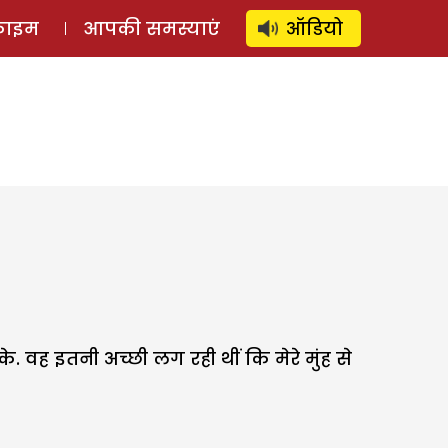
⚲
स्टोरी
लॉग इन
SUBSCRIBE
्राइम
आपकी समस्याएं
ऑडियो
. वह इतनी अच्छी लग रही थीं कि मेरे मुंह से