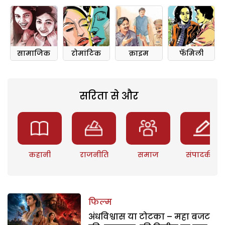
सामाजिक
रोमांटिक
क्राइम
फॅमिली
सरिता से और
कहानी
राजनीति
समाज
संपादकीय
फिल्म
अंधविश्वास या टोटका – महा बजट