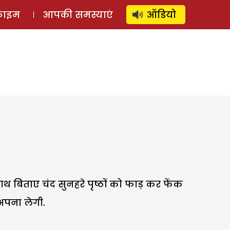
⚲
स्टोरी
लॉग इन
SUBSCRIBE
्राइम
आपकी समस्याएं
ऑडियो
थ बिताए चंद सुनहरे पृष्ठों को फाड़ कर फेंक
 अपना लेगी.