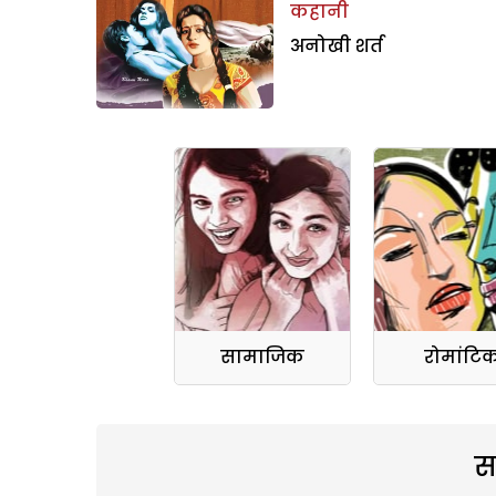
कहानी
अनोखी शर्त
सामाजिक
रोमांटि
स