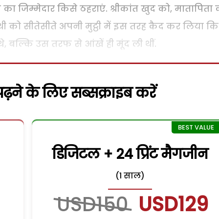
ा जिम्मेदार किसे ठहराएं. श्रीकांत खुद को, मातापिता 
थी को सीतेसीते अपनी मुट्ठी में इस तरह कैद कर लिया कि 
 बल्कि उस तरफ से आंखें ही मूंद ली थीं.
़ने के लिए सब्सक्राइब करें
डिजिटल + 24 प्रिंट मैगजीन
(1 साल)
USD150
USD129