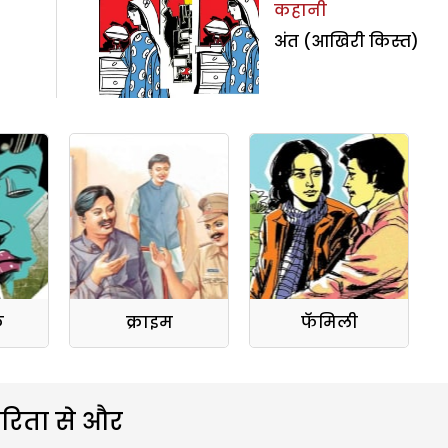
कहानी
अंत (आखिरी किस्त)
क
क्राइम
फॅमिली
रिता से और