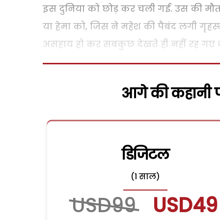
इस दुनिया को छोड़ कर चली गई. उस की मौत क
या हेमा को, जिस ने महेश की पैबंद लगी गृहस्
असहाय हो कर सबकुछ देखते ही नहीं रह गए थे,
आगे की कहानी पढ
डिजिटल
(1 साल)
USD99
USD49