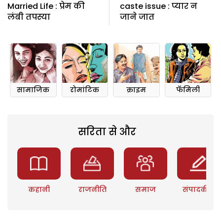
Married Life : प्रेम की
caste issue : प्‍यार न
लंबी तपस्‍या
जाने जात
सामाजिक
रोमांटिक
क्राइम
फॅमिली
सरिता से और
कहानी
राजनीति
समाज
संपादकीय