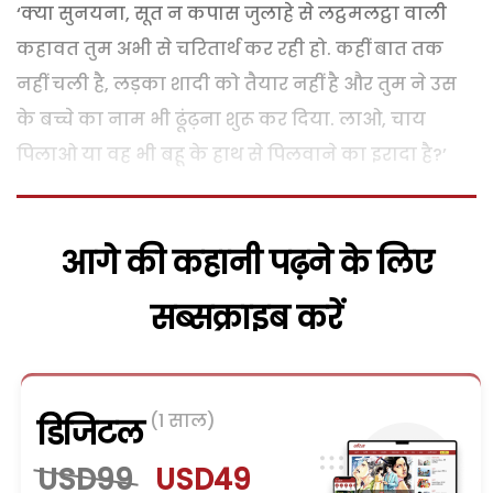
‘क्या सुनयना, सूत न कपास जुलाहे से लट्ठमलट्ठा वाली
कहावत तुम अभी से चरितार्थ कर रही हो. कहीं बात तक
नहीं चली है, लड़का शादी को तैयार नहीं है और तुम ने उस
के बच्चे का नाम भी ढूंढ़ना शुरू कर दिया. लाओ, चाय
पिलाओ या वह भी बहू के हाथ से पिलवाने का इरादा है?’
आगे की कहानी पढ़ने के लिए
सब्सक्राइब करें
(1 साल)
डिजिटल
USD99
USD49