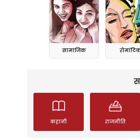
सामाजिक
रोमांटि
स
कहानी
राजनीति