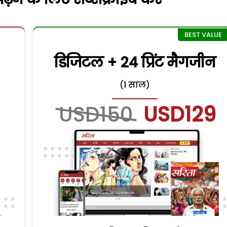
डिजिटल + 24 प्रिंट मैगजीन
(1 साल)
USD150
USD129