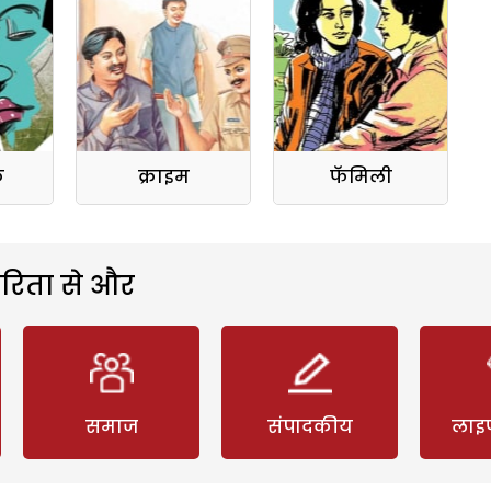
क
क्राइम
फॅमिली
रिता से और
समाज
संपादकीय
लाइ