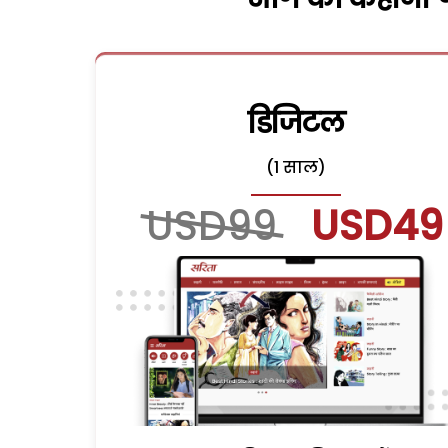
डिजिटल
(1 साल)
USD99
USD49