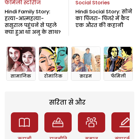
फैमिली स्टोरीज
Social Stories
Hindi Family Story:
Hindi Social Story: सोने
हत्या-आत्महत्या-
का पिंजरा- पिंजरे में कैद
ससुराल पहुंचने से पहले
एक औरत की कहानी
क्या हुआ था अनु के साथ?
सामाजिक
रोमांटिक
क्राइम
फॅमिली
सरिता से और
कहानी
राजनीति
समाज
संपादकीय