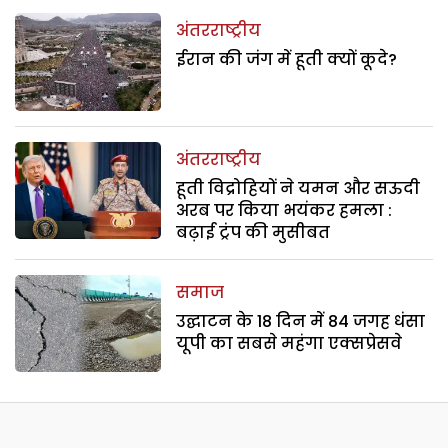
अंतरराष्ट्रीय
ईरान की जंग में हूती क्यों कूदे?
अंतरराष्ट्रीय
हूती विद्रोहियों ने यमन और सऊदी
अरब पर किया भयंकर हमला :
बढ़ाई ट्रंप की मुसीबत
समाज
उद्घाटन के 18 दिन में 84 जगह धंसा
यूपी का सबसे महंगा एक्सप्रेसवे