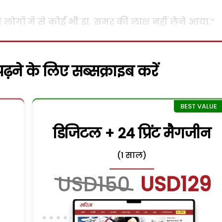
आप लोगों में से कोई भी डा. समर की लाश नहीं लेने आया.’’
़ने के लिए सब्सक्राइब करें
डिजिटल + 24 प्रिंट मैगजीन
(1 साल)
USD150
USD129