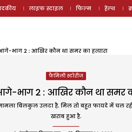
ई-मैगज़ीन
ऑडियो 
पादकीय
लाइफ स्टाइल
फिल्म
हेल्थ
क
आगे-भाग 2 : आखिर कौन था समर का हत्यारा
फैमिली स्टोरीज
आगे-भाग 2 : आखिर कौन था समर का
ा बिलकुल उलटा है. मिल तो बहुत फायदे में चल रही है
खराब हुआ है.