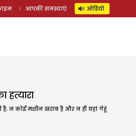
⚲
स्टोरी
लॉग इन
SUBSCRIBE
्राइम
आपकी समस्याएं
ऑडियो
 हत्यारा
. न कोई मशीन खराब है और न ही वहां गेहूं