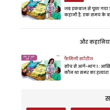
जब इकबाल से पूछा गया 
कहानी है. एक समय के बा
और कहानियां 
फैमिली स्टोरीज
सोच से आगे-भाग 1 : आख
कौन था समर का हत्यारा
स