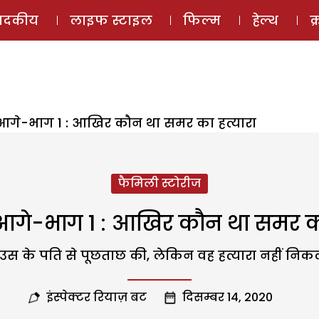
ई-मैगज़ीन
ऑडियो 
पादकीय
लाइफ स्टाइल
फिल्म
हेल्थ
क
आगे-भाग 1 : आखिर कौन था समर का हत्यारा
फैमिली स्टोरीज
आगे-भाग 1 : आखिर कौन था समर का
े उस के पति से पूछताछ की, लेकिन वह हत्यारा नहीं निक
इंस्पेक्टर रियाज़ बट
दिसम्बर 14, 2020