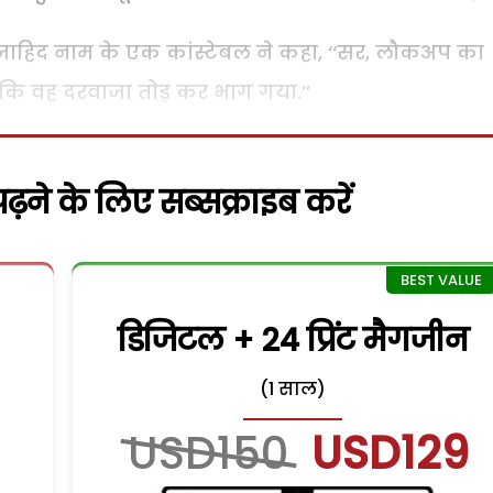
ा जाहिद नाम के एक कांस्टेबल ने कहा, ‘‘सर, लौकअप का
ै कि वह दरवाजा तोड़ कर भाग गया.’’
़ने के लिए सब्सक्राइब करें
डिजिटल + 24 प्रिंट मैगजीन
(1 साल)
USD150
USD129