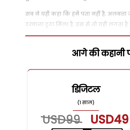
सब ने यही कहा कि हमें पता नहीं है. अलबत्त
दरवाजा टूटा मिला है. इस से तो यही लगता ह
आगे की कहानी पढ
डिजिटल
(1 साल)
USD99
USD49