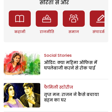
सरिता से और
कहानी
राजनीति
समाज
संपादकीय
Social Stories
ऑडिट: क्या महिमा ऑफिस में
घपलेबाजी करने से रोक पाई
फैमिली स्टोरीज
तृप्त मन: राजन ने कैसे बचाया
बहन का घर