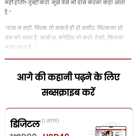
नहीं होतीं? तुम्हीं करो. मुझे वैसे भी डांस करना कहां आता
है.’’
‘‘डांस न सही, थिरक तो सकते ही हो समीर. थिरकना तो
सब को आता है. आओ न, कोशिश तो करो. देखो, कितना
मजा आता है...’’
आगे की कहानी पढ़ने के लिए
सब्सक्राइब करें
(1 साल)
डिजिटल