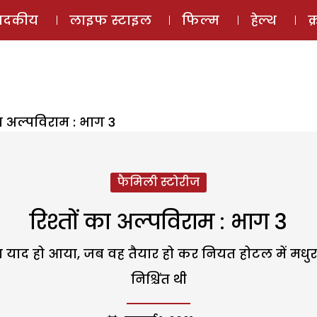
ई-मैगज़ीन
ऑडियो 
पादकीय
लाइफ स्टाइल
फिल्म
हेल्थ
क
का अल्पविराम : भाग 3
फैमिली स्टोरीज
रिश्तों का अल्पविराम : भाग 3
 याद हो आया, जब वह तैयार हो कर नियत होटल में मधुर स
निश्चिंत थी