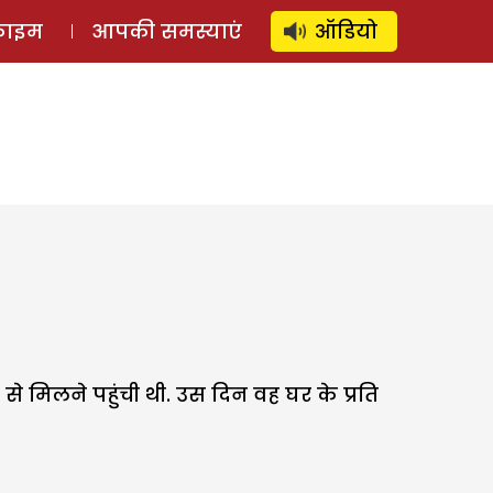
⚲
स्टोरी
लॉग इन
SUBSCRIBE
्राइम
आपकी समस्याएं
ऑडियो
े मिलने पहुंची थी. उस दिन वह घर के प्रति