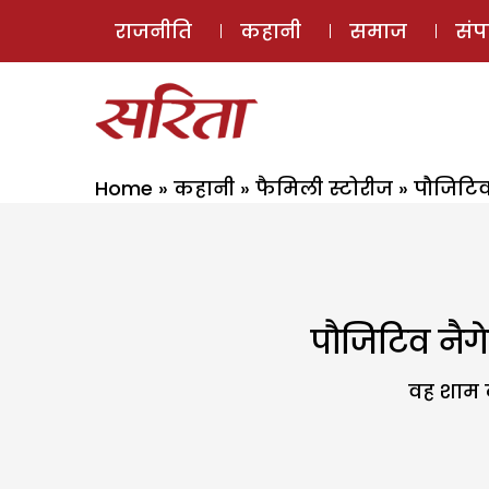
राजनीति
कहानी
समाज
सं
Home
»
कहानी
»
फैमिली स्टोरीज
»
पौजिटिव
पौजिटिव नैग
वह शाम क