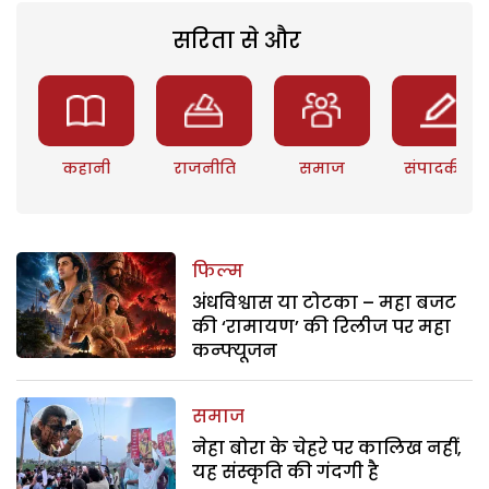
सरिता से और
कहानी
राजनीति
समाज
संपादकीय
फिल्म
अंधविश्वास या टोटका – महा बजट
की ‘रामायण’ की रिलीज पर महा
कन्फ्यूजन
समाज
नेहा बोरा के चेहरे पर कालिख नहीं,
यह संस्कृति की गंदगी है