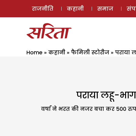
राजनीति
कहानी
समाज
सं
Home
»
कहानी
»
फैमिली स्टोरीज
»
पराया लह
पराया लहू-भाग 
वर्षा ने भरत की नजर बचा कर 500 रु