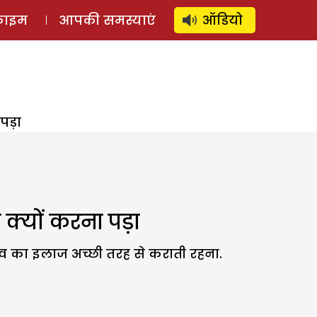
⚲
स्टोरी
लॉग इन
SUBSCRIBE
्राइम
आपकी समस्याएं
ऑडियो
पड़ा
क्यों करना पड़ा
व का इलाज अच्छी तरह से कराती रहना.