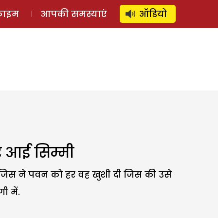
⚲
स्टोरी
लॉग इन
SUBSCRIBE
्राइम
आपकी समस्याएं
ऑडियो
र आई सिम्मी
ी जिस ने पवन को हर वह खुशी दी जिस की उसे
 में.