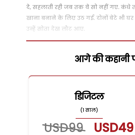
दे, सहलाती रही जब तक वे सो नहीं गए. कंधे 
खाना बनाने के लिए उठ गई. दोनों बेटे भी घ
उन्हें सोता देख लौट आए.
आगे की कहानी पढ
डिजिटल
(1 साल)
USD99
USD49