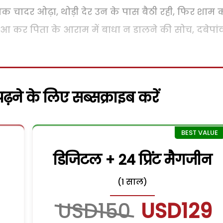
तक चादर ओढ़ा, थोड़ी देर उन के पास बैठी रही, फिर शाम 
र आ कर पिता के आराम में बाधा न डालने की सोच, दबेपां
़ने के लिए सब्सक्राइब करें
डिजिटल + 24 प्रिंट मैगजीन
(1 साल)
USD150
USD129