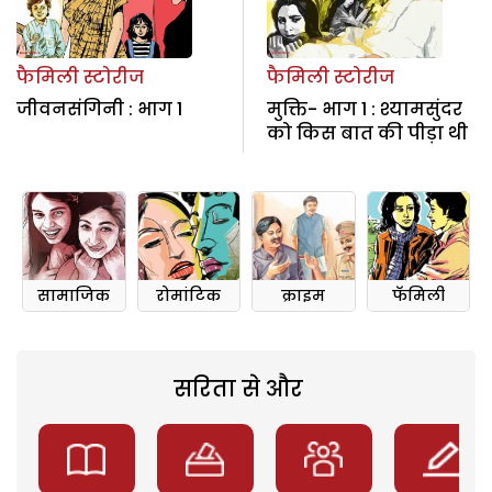
फैमिली स्टोरीज
फैमिली स्टोरीज
जीवनसंगिनी : भाग 1
मुक्ति- भाग 1 : श्यामसुंदर
को किस बात की पीड़ा थी
सामाजिक
रोमांटिक
क्राइम
फॅमिली
सरिता से और