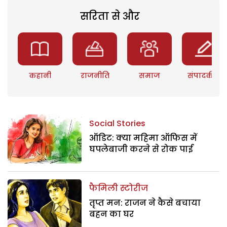
सरिता से और
कहानी
राजनीति
समाज
संपादकीय
Social Stories
ऑडिट: क्या महिमा ऑफिस में
घपलेबाजी करने से रोक पाई
फैमिली स्टोरीज
तृप्त मन: राजन ने कैसे बचाया
बहन का घर