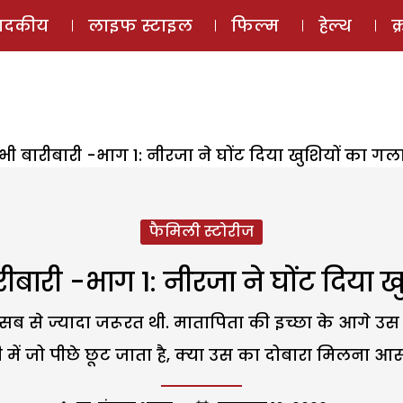
ई-मैगज़ीन
ऑडियो 
पादकीय
लाइफ स्टाइल
फिल्म
हेल्थ
क
सभी बारीबारी -भाग 1: नीरजा ने घोंट दिया खुशियों का गल
फैमिली स्टोरीज
ारीबारी -भाग 1: नीरजा ने घोंट दिया 
ब से ज्यादा जरूरत थी. मातापिता की इच्छा के आगे उस
ी में जो पीछे छूट जाता है, क्या उस का दोबारा मिलना आस