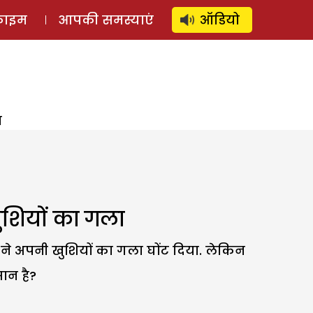
⚲
स्टोरी
लॉग इन
SUBSCRIBE
्राइम
आपकी समस्याएं
ऑडियो
ा
खुशियों का गला
 ने अपनी खुशियों का गला घोंट दिया. लेकिन
ान है?