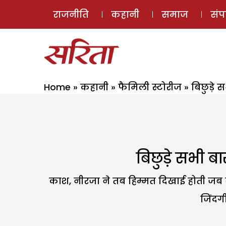
राजनीति
कहानी
समाज
सं
Home
»
कहानी
»
फैमिली स्टोरीज
»
बिछुड़े 
बिछुड़े सभी ब
काश, नीरजा ने तब हिम्मत दिखाई होती जब स
जिंदग