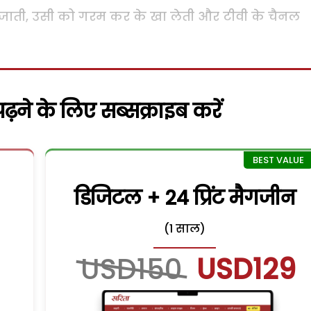
 जाती, उसी को गरम कर के खा लेती और टीवी के चैनल
़ने के लिए सब्सक्राइब करें
डिजिटल + 24 प्रिंट मैगजीन
(1 साल)
USD150
USD129