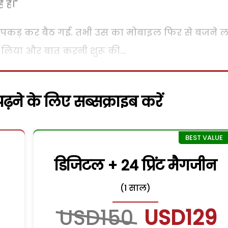
हैं।"
र पकड़ कर बैठ गई. तभी उस का मोबाइल फिर से बजने ल
 लिया और बात करनी शुरू की...
़ने के लिए सब्सक्राइब करें
डिजिटल + 24 प्रिंट मैगजीन
(1 साल)
USD150
USD129