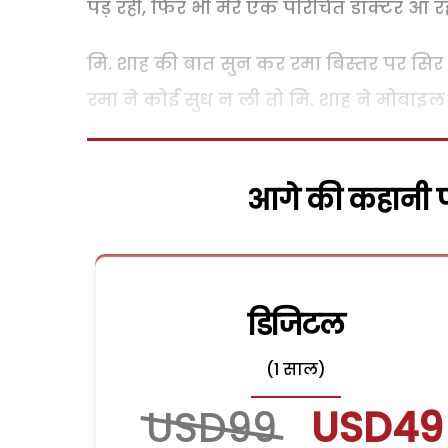
पड़ रही, फिर भी मेरे एक परिचित डाक्टर आ रहे 
मि. शाह की बात सुन कर रमा बिस्तर पर सि
रमा ने कोई सुध न ली तो मि. शाह ने मोबाइल
आगे की कहानी पढ
डिजिटल
(1 साल)
USD99
USD49