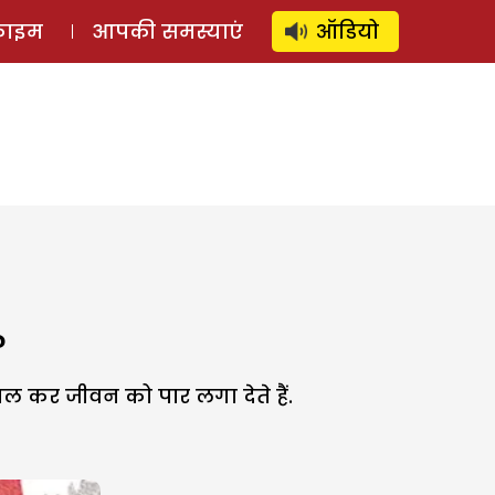
⚲
स्टोरी
लॉग इन
SUBSCRIBE
्राइम
आपकी समस्याएं
ऑडियो
?
 कर जीवन को पार लगा देते हैं.