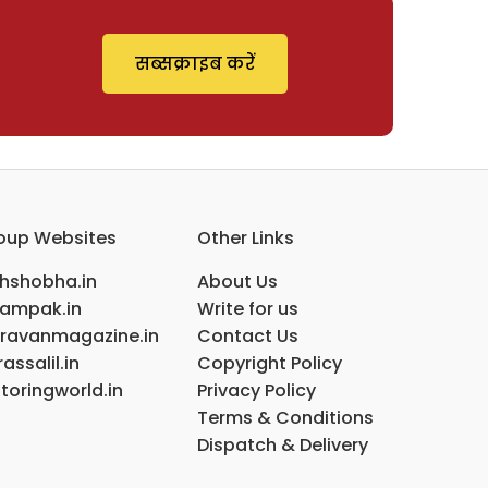
सब्सक्राइब करें
oup Websites
Other Links
ihshobha.in
About Us
ampak.in
Write for us
ravanmagazine.in
Contact Us
assalil.in
Copyright Policy
toringworld.in
Privacy Policy
Terms & Conditions
Dispatch & Delivery