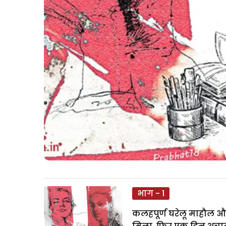
भाग - 1
कलहपूर्ण घरेलू माहौल औ