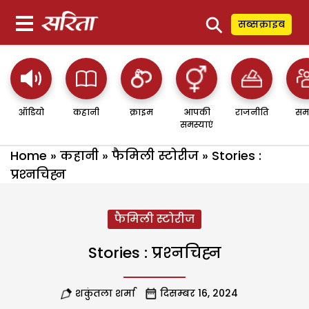
⚲
सब्सक्राइब
ऑडियो
कहानी
क्राइम
आपकी
राजनीति
सम
समस्याएं
Home
»
कहानी
»
फैमिली स्टोरीज
»
Stories :
प्रश्‍नचिह्न
फैमिली स्टोरीज
Stories : प्रश्‍नचिह्न
शकुंतला शर्मा
दिसम्बर 16, 2024