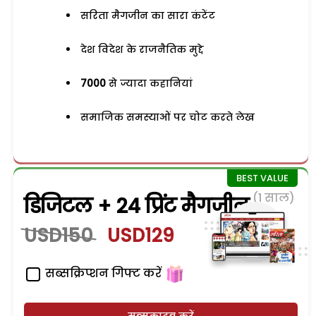
सरिता मैगजीन का सारा कंटेंट
देश विदेश के राजनैतिक मुद्दे
7000
से ज्यादा कहानियां
समाजिक समस्याओं पर चोट करते लेख
(1 साल)
डिजिटल + 24 प्रिंट मैगजीन
USD150
USD129
सब्सक्रिप्शन गिफ्ट करें