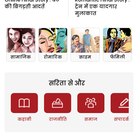
की बिगड़ती आदतें
ट्रेन में एक यादगार
मुलाकात
सामाजिक
रोमांटिक
क्राइम
फॅमिली
सरिता से और
कहानी
राजनीति
समाज
संपादकीय