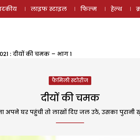
ई-मैगज़ीन
ऑडियो 
पादकीय
लाइफ स्टाइल
फिल्म
हेल्थ
क
2021 : दीयों की चमक – भाग 1
फैमिली स्टोरीज
दीयों की चमक
ा अपने घर पहुंची तो लाखों दिए जल उठे, उसका पुरानी 