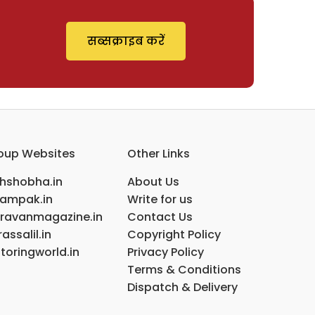
सब्सक्राइब करें
oup Websites
Other Links
ihshobha.in
About Us
ampak.in
Write for us
ravanmagazine.in
Contact Us
assalil.in
Copyright Policy
toringworld.in
Privacy Policy
Terms & Conditions
Dispatch & Delivery