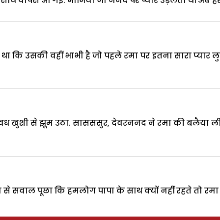
ाथ वापस आ गई. भाभियां जो ननद पर प्यार उड़ेलती थीं अब हर 
था कि उसकी वहीं भाभी है जो पहले रमा पर इतना सारा प्यार 
 अवध खुशी से झूम उठा. सासससुर, देवरननद ने रमा की बलैया ली. द
 से सवाल पूछा कि हमलोग पापा के साथ क्यों नहीं रहते तो रमा