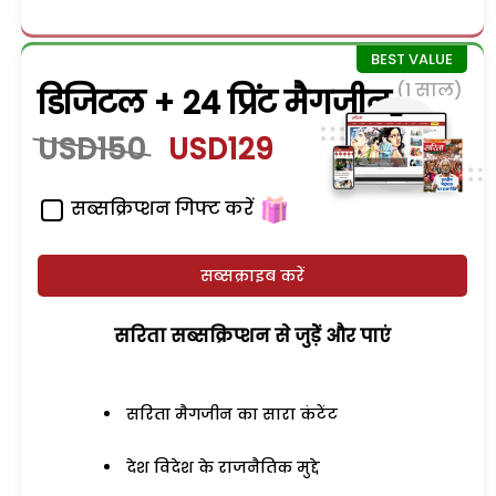
(1 साल)
डिजिटल + 24 प्रिंट मैगजीन
USD150
USD129
सब्सक्रिप्शन गिफ्ट करें
सब्सक्राइब करें
सरिता सब्सक्रिप्शन से जुड़ेें और पाएं
सरिता मैगजीन का सारा कंटेंट
देश विदेश के राजनैतिक मुद्दे