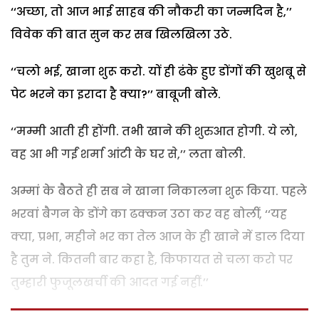
‘‘अच्छा, तो आज भाई साहब की नौकरी का जन्मदिन है,’’
विवेक की बात सुन कर सब खिलखिला उठे.
‘‘चलो भई, खाना शुरू करो. यों ही ढंके हुए डोंगों की खुशबू से
पेट भरने का इरादा है क्या?’’ बाबूजी बोले.
‘‘मम्मी आती ही होंगी. तभी खाने की शुरुआत होगी. ये लो,
वह आ भी गईं शर्मा आंटी के घर से,’’ लता बोली.
अम्मां के बैठते ही सब ने खाना निकालना शुरू किया. पहले
भरवां बैगन के डोंगे का ढक्कन उठा कर वह बोलीं, ‘‘यह
क्या, प्रभा, महीने भर का तेल आज के ही खाने में डाल दिया
है तुम ने. कितनी बार कहा है, किफायत से चला करो पर
तुम्हारी फुजूलखर्ची की आदत गई नहीं.’’