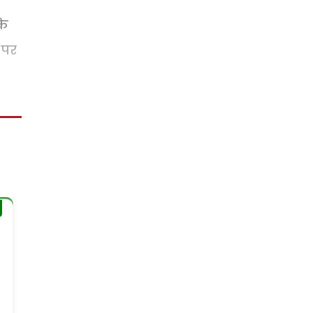
के
 पर