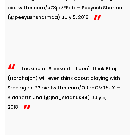
pic.twitter.com/uZ3ja7EFbb
— Peeyush Sharma
(@peeyushsharmaa)
July 5, 2018
Looking at Sreesanth, I don't think Bhajji
(Harbhajan) will even think about playing with
Sree again ??
pic.twitter.com/O0eqOMT5JX
—
Siddharth Jha (@jha_siddhus94)
July 5,
2018