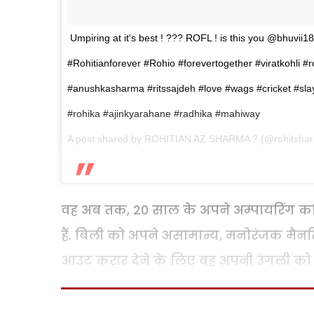
Umpiring at it's best ! ??? ROFL ! is this you @bhuvii182
#Rohitianforever #Rohio #forevertogether #viratkohli #
#anushkasharma #ritssajdeh #love #wags #cricket #sl
#rohika #ajinkyarahane #radhika #mahiway
A post shared by
ROHITIAN AZ SHARMA ?
(@rohitsha
वह अब तक, 20 साल के अपने अम्पायरिंग करियर
हैं. बिली को अपने असामान्य, मनोरंजक मैनर
आउट करार देने के लिए वह अपनी उंगली को 