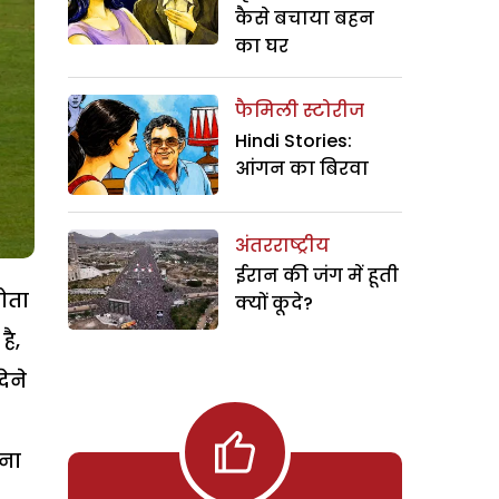
कैसे बचाया बहन
का घर
फैमिली स्टोरीज
Hindi Stories:
आंगन का बिरवा
अंतरराष्ट्रीय
ईरान की जंग में हूती
होता
क्यों कूदे?
है,
ेने
हना