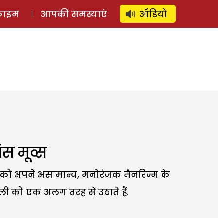
⚲
स्टोरी
लॉग इन
SUBSCRIBE
्राइम
आपकी समस्याएं
ऑडियो
ंस मूव्स
िली को अपने असामान्य, मनोरंजक मैनरिज्म के
ी को एक अलग तरह से उठाते हैं.