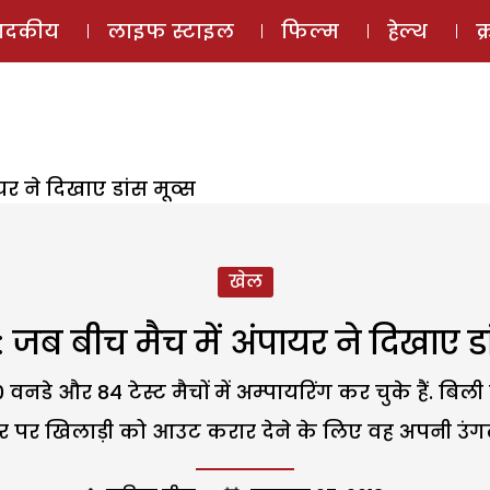
ई-मैगज़ीन
ऑडियो 
पादकीय
लाइफ स्टाइल
फिल्म
हेल्थ
क
यर ने दिखाए डांस मूव्स
खेल
: जब बीच मैच में अंपायर ने दिखाए डा
वनडे और 84 टेस्ट मैचों में अम्पायरिंग कर चुके हैं. ब
ौर पर खिलाड़ी को आउट करार देने के लिए वह अपनी उंगल