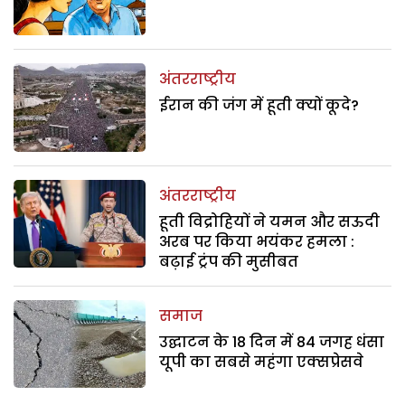
अंतरराष्ट्रीय
ईरान की जंग में हूती क्यों कूदे?
अंतरराष्ट्रीय
हूती विद्रोहियों ने यमन और सऊदी
अरब पर किया भयंकर हमला :
बढ़ाई ट्रंप की मुसीबत
समाज
उद्घाटन के 18 दिन में 84 जगह धंसा
यूपी का सबसे महंगा एक्सप्रेसवे