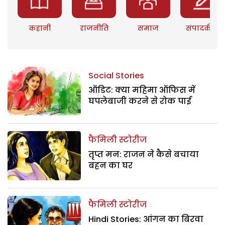
कहानी
राजनीति
समाज
संपादकीय
Social Stories
ऑडिट: क्या महिमा ऑफिस में
घपलेबाजी करने से रोक पाई
फैमिली स्टोरीज
तृप्त मन: राजन ने कैसे बचाया
बहन का घर
फैमिली स्टोरीज
Hindi Stories: आंगन का बिरवा