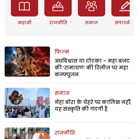
कहानी
राजनीति
समाज
संपादकीय
फिल्म
अंधविश्वास या टोटका – महा बजट
की ‘रामायण’ की रिलीज पर महा
कन्फ्यूजन
समाज
नेहा बोरा के चेहरे पर कालिख नहीं,
यह संस्कृति की गंदगी है
राजनीति