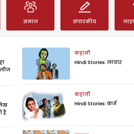
समाज
संपादकीय
लाइ
कहानी
हा
Hindi Stories: लाचार
िलीज
कहानी
Hindi Stories: कर्ज
ालिख
 है