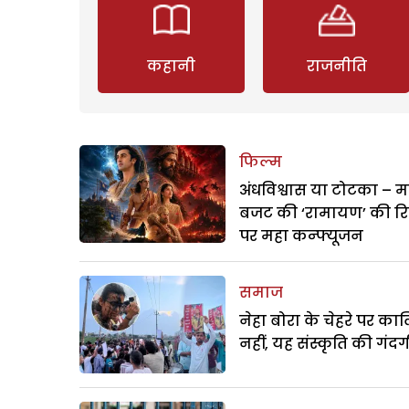
कहानी
राजनीति
फिल्म
अंधविश्वास या टोटका – म
बजट की ‘रामायण’ की र
पर महा कन्फ्यूजन
समाज
नेहा बोरा के चेहरे पर क
नहीं, यह संस्कृति की गंदगी