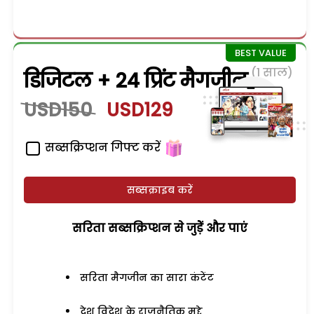
(1 साल)
डिजिटल + 24 प्रिंट मैगजीन
USD150
USD129
सब्सक्रिप्शन गिफ्ट करें
सब्सक्राइब करें
सरिता सब्सक्रिप्शन से जुड़ेें और पाएं
सरिता मैगजीन का सारा कंटेंट
देश विदेश के राजनैतिक मुद्दे