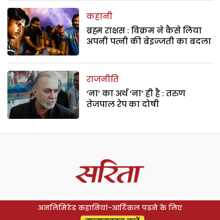
कहानी
ब्रह्म राक्षस : विक्रम ने कैसे लिया
अपनी पत्नी की बेइज्जती का बदला
राजनीति
‘ना’ का अर्थ ‘ना’ ही है : तरुण
तेजपाल रेप का दोषी
अनलिमिटेड कहानियां-आर्टिकल पढ़ने के लिए