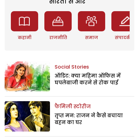
सरिता से और
कहानी
राजनीति
समाज
संपादकीय
Social Stories
ऑडिट: क्या महिमा ऑफिस में
घपलेबाजी करने से रोक पाई
फैमिली स्टोरीज
तृप्त मन: राजन ने कैसे बचाया
बहन का घर