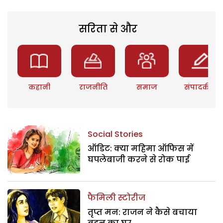
सरिता से और
कहानी
राजनीति
समाज
संपादकीय
Social Stories
ऑडिट: क्या महिमा ऑफिस में
घपलेबाजी करने से रोक पाई
फैमिली स्टोरीज
तृप्त मन: राजन ने कैसे बचाया