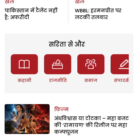
खेल
खेल
पाकिस्तान में टैलेंट नहीं
WBBL: हरमनप्रीत पर
है: अफरीदी
लटकी तलवार
सरिता से और
कहानी
राजनीति
समाज
संपादकीय
फिल्म
अंधविश्वास या टोटका – महा बजट
की ‘रामायण’ की रिलीज पर महा
कन्फ्यूजन