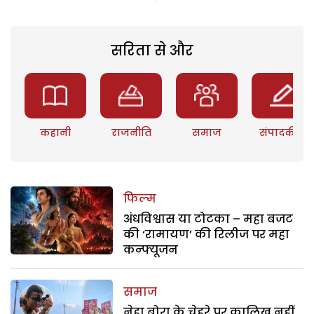
सरिता से और
कहानी
राजनीति
समाज
संपादकीय
फिल्म
अंधविश्वास या टोटका – महा बजट
की ‘रामायण’ की रिलीज पर महा
कन्फ्यूजन
समाज
नेहा बोरा के चेहरे पर कालिख नहीं,