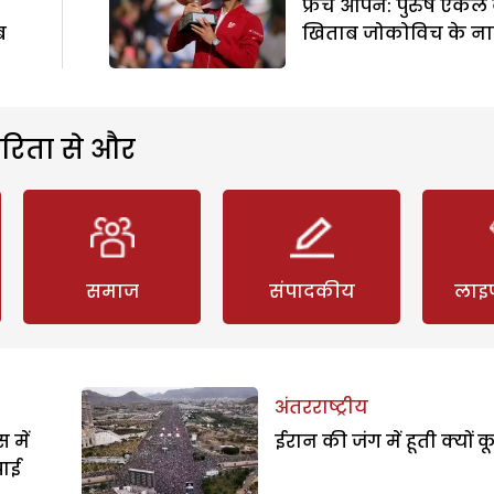
फ्रेंच ओपन: पुरुष एकल
ब
खिताब जोकोविच के न
रिता से और
समाज
संपादकीय
लाइ
अंतरराष्ट्रीय
 में
ईरान की जंग में हूती क्यों क
पाई