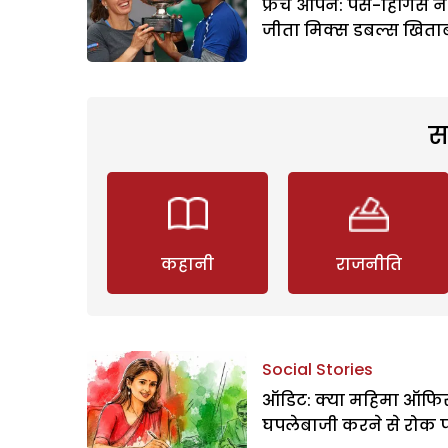
फ्रेंच ओपन: पेस-हिंगिस ने
जीता मिक्स डबल्स खिता
स
कहानी
राजनीति
Social Stories
ऑडिट: क्या महिमा ऑफिस
घपलेबाजी करने से रोक 