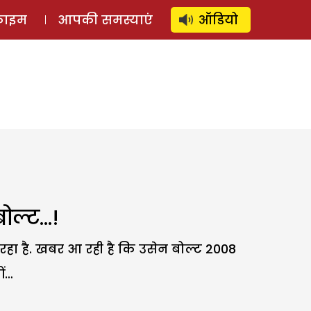
⚲
स्टोरी
लॉग इन
SUBSCRIBE
्राइम
आपकी समस्याएं
ऑडियो
बोल्ट…!
रहा है. खबर आ रही है कि उसेन बोल्ट 2008
ों…