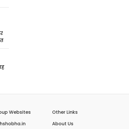
कर
बत
गह
oup Websites
Other Links
ihshobha.in
About Us