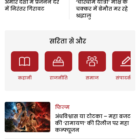
अमीर देशों में प्रजनन दर
‘चारधाम यात्रा’ मोक्ष के
में निरंतर गिरावट
चक्कर में बेमौत मर रहे
श्रद्धालु
सरिता से और
कहानी
राजनीति
समाज
संपादकीय
फिल्म
अंधविश्वास या टोटका – महा बजट
की ‘रामायण’ की रिलीज पर महा
कन्फ्यूजन