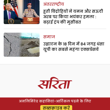
अंतरराष्ट्रीय
हूती विद्रोहियों ने यमन और सऊदी
अरब पर किया भयंकर हमला :
बढ़ाई ट्रंप की मुसीबत
समाज
उद्घाटन के 18 दिन में 84 जगह धंसा
यूपी का सबसे महंगा एक्सप्रेसवे
अनलिमिटेड कहानियां-आर्टिकल पढ़ने के लिए
सब्सक्राइब करें