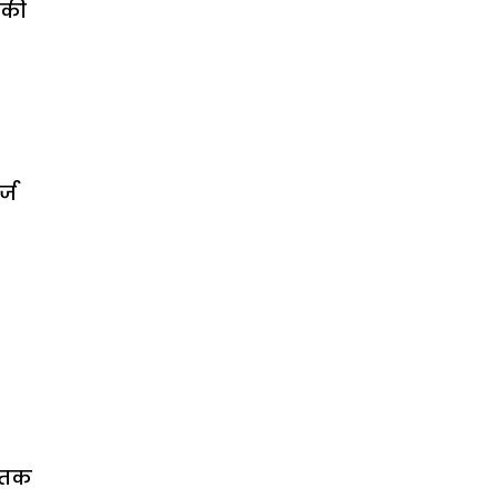
 की
्ज
र तक