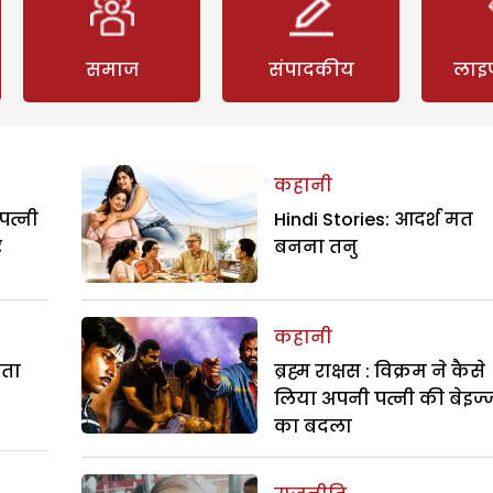
समाज
संपादकीय
लाइ
कहानी
पत्नी
Hindi Stories: आदर्श मत
र
बनना तनु
कहानी
रता
ब्रह्म राक्षस : विक्रम ने कैसे
लिया अपनी पत्नी की बेइज्
का बदला