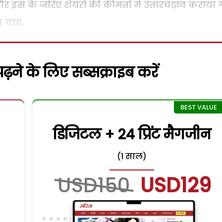
और इस के जरिए शेयरों की कीमतों में उतारचढ़ाव कराया
ा गया.
़ने के लिए सब्सक्राइब करें
डिजिटल + 24 प्रिंट मैगजीन
(1 साल)
USD150
USD129