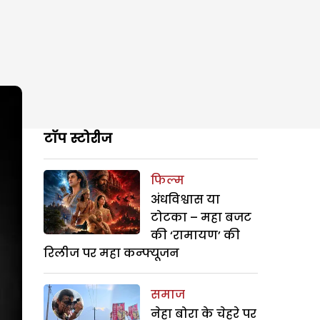
टॉप स्टोरीज
फिल्म
अंधविश्वास या
टोटका – महा बजट
की ‘रामायण’ की
रिलीज पर महा कन्फ्यूजन
समाज
नेहा बोरा के चेहरे पर