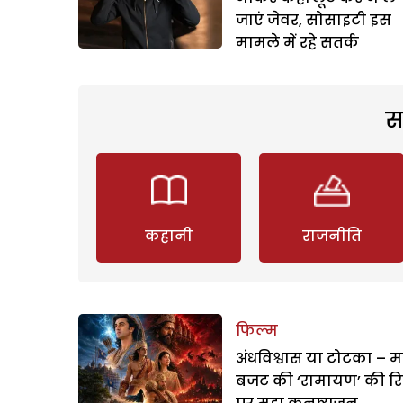
जाएं जेवर, सोसाइटी इस
मामले में रहे सतर्क
स
कहानी
राजनीति
फिल्म
अंधविश्वास या टोटका – म
बजट की ‘रामायण’ की र