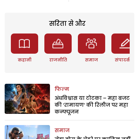
सरिता से और
कहानी
राजनीति
समाज
संपादकीय
फिल्म
अंधविश्वास या टोटका – महा बजट
की ‘रामायण’ की रिलीज पर महा
कन्फ्यूजन
समाज