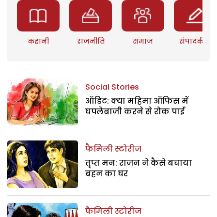
कहानी
राजनीति
समाज
संपादकीय
Social Stories
ऑडिट: क्या महिमा ऑफिस में
घपलेबाजी करने से रोक पाई
फैमिली स्टोरीज
तृप्त मन: राजन ने कैसे बचाया
बहन का घर
फैमिली स्टोरीज