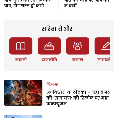
पाप मुक्ति का सर्टिफिकेट
पति की चाह पर आप की
पाएं, रोगग्रस्त हो जाएं
न क्यों
सरिता से और
कहानी
राजनीति
समाज
संपादकीय
फिल्म
अंधविश्वास या टोटका – महा बजट
की ‘रामायण’ की रिलीज पर महा
कन्फ्यूजन