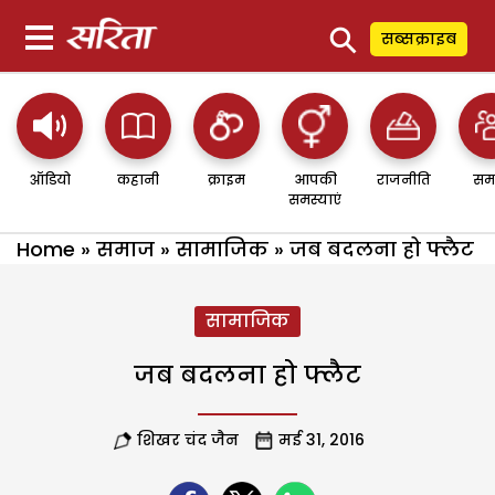
⚲
सब्सक्राइब
ऑडियो
कहानी
क्राइम
आपकी
राजनीति
सम
समस्याएं
Home
»
समाज
»
सामाजिक
»
जब बदलना हो फ्लैट
सामाजिक
जब बदलना हो फ्लैट
शिखर चंद जैन
मई 31, 2016