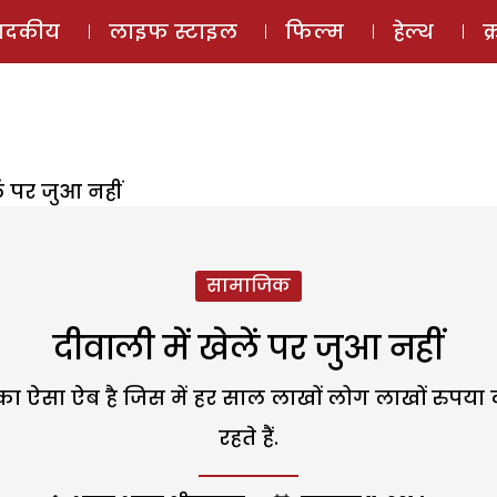
ई-मैगज़ीन
ऑडियो 
पादकीय
लाइफ स्टाइल
फिल्म
हेल्थ
क
ें पर जुआ नहीं
सामाजिक
दीवाली में खेलें पर जुआ नहीं
 का ऐसा ऐब है जिस में हर साल लाखों लोग लाखों रुपय
रहते हैं.