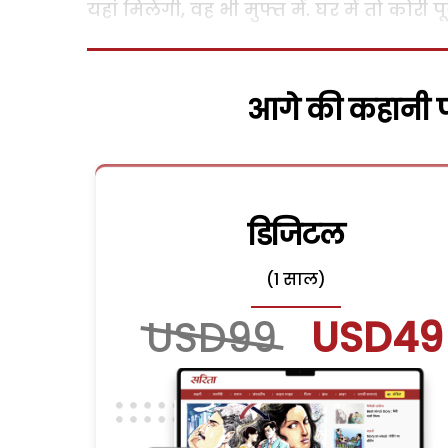
यहां मिलेंगी, वह भी मुफ्त में. घर में तो कोरी प
आगे की कहानी पढ
डिजिटल
(1 साल)
USD99
USD49