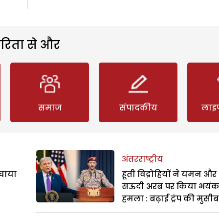
रिता से और
समाज
संपादकीय
लाइ
अंतरराष्ट्रीय
बचाया
हूती विद्रोहियों ने यमन और
सऊदी अरब पर किया भयं
हमला : बढ़ाई ट्रंप की मुसी