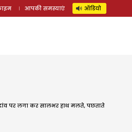
⚲
स्टोरी
लॉग इन
SUBSCRIBE
्राइम
आपकी समस्याएं
ऑडियो
ा दांव पर लगा कर सालभर हाथ मलते, पछताते