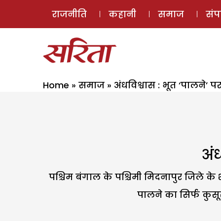
राजनीति
कहानी
समाज
सं
Home
»
समाज
»
अंधविश्वास : भूत ‘पालने’ प
अंध
पश्चिम बंगाल के पश्चिमी मिदनापुर जिले के
पालने का सिर्फ कुसू