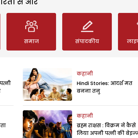
रिता से और
समाज
संपादकीय
लाइ
कहानी
पत्नी
Hindi Stories: आदर्श मत
र
बनना तनु
कहानी
रता
ब्रह्म राक्षस : विक्रम ने कैसे
लिया अपनी पत्नी की बेइज्