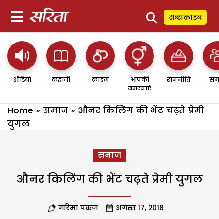
⚲
सब्सक्राइब
ऑडियो
कहानी
क्राइम
आपकी
राजनीति
सम
समस्याएं
Home
»
समाज
»
औनर किलिंग की भेंट चढ़ते प्रेमी
युगल
समाज
औनर किलिंग की भेंट चढ़ते प्रेमी युगल
गरिमा पंकज
अगस्त 17, 2018