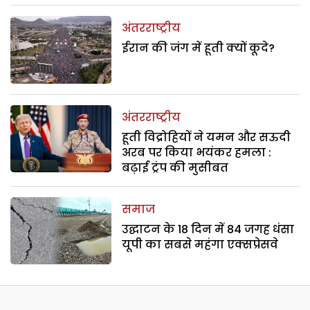
अंतरराष्ट्रीय
ईरान की जंग में हूती क्यों कूदे?
अंतरराष्ट्रीय
हूती विद्रोहियों ने यमन और सऊदी
अरब पर किया भयंकर हमला :
बढ़ाई ट्रंप की मुसीबत
समाज
उद्घाटन के 18 दिन में 84 जगह धंसा
यूपी का सबसे महंगा एक्सप्रेसवे